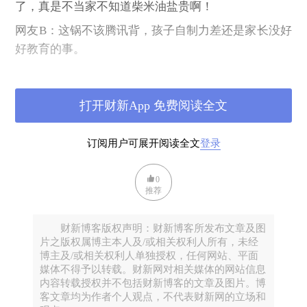
了，真是不当家不知道柴米油盐贵啊！
网友
B
：这锅不该腾讯背，孩子自制力差还是家长没好
好教育的事。
这两种观点恰好说出了疯狂氪金的原因：
打开财新App 免费阅读全文
（
1
）对金钱数额的不敏感
订阅用户可展开阅读全文
登录
（
2
）自制力不强，容易上瘾
0
推荐
针对这两大问题，我们可以在现实中捏住它们的七
寸。
财新博客版权声明：财新博客所发布文章及图
片之版权属博主本人及/或相关权利人所有，未经
博主及/或相关权利人单独授权，任何网站、平面
别轻视“小钱”，钱和钱都是一样的
媒体不得予以转载。财新网对相关媒体的网站信息
内容转载授权并不包括财新博客的文章及图片。博
客文章均为作者个人观点，不代表财新网的立场和