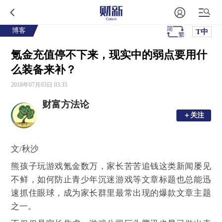
博客
T中
氪金充值停不下来，现实中的弱点要用什
么装备来补？
2018年07月03日 03:35
财富方法论
＋关注
＋关注
文
/
秋沙
熊孩子玩游戏氪金数万，家长苦苦追钱这类新闻屡见
不鲜，如何防止青少年沉迷游戏等文章标题也总能迅
速抓住眼球，成为家长群里最常出现的爆款文章主题
之一。