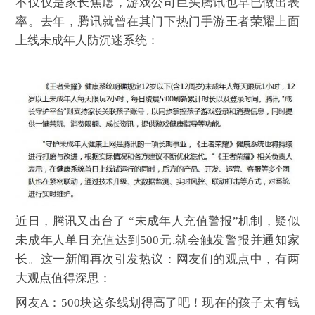
不仅仅是家长焦虑，游戏公司巨头腾讯也早已做出表
率。去年，腾讯就曾在其门下热门手游王者荣耀上面
上线未成年人防沉迷系统：
近日，腾讯又出台了
“未成年人充值警报”机制，疑似
未成年人单日充值达到
500
元
,
就会触发警报并通知家
长。这一新闻再次引发热议：网友们的观点中，有两
大观点值得深思：
网友
A
：
500
块这条线划得高了吧！现在的孩子太有钱